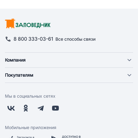
8 800 333-03-61
Все способы связи
Компания
О компании
Покупателям
Новости
Доставка
Фонд "Счастье в дом"
Оплата
Поставщикам
Мы в социальных сетях
Возврат
Арендодателям
Бонусная программа
Заводчикам
Магазины
Контакты
Скидки и акции
Обратная связь
Мобильные приложения
Бренды