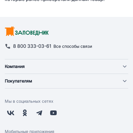
8 800 333-03-61
Все способы связи
Компания
О компании
Покупателям
Новости
Доставка
Фонд "Счастье в дом"
Оплата
Поставщикам
Мы в социальных сетях
Возврат
Арендодателям
Бонусная программа
Заводчикам
Магазины
Контакты
Скидки и акции
Обратная связь
Мобильные приложения