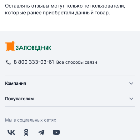
Оставлять отзывы могут только те пользователи,
которые ранее приобретали данный товар.
8 800 333-03-61
Все способы связи
Компания
О компании
Покупателям
Новости
Доставка
Фонд "Счастье в дом"
Оплата
Поставщикам
Мы в социальных сетях
Возврат
Арендодателям
Бонусная программа
Заводчикам