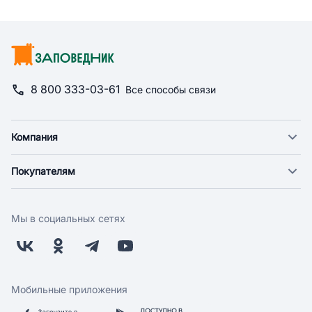
8 800 333-03-61
Все способы связи
Компания
О компании
Покупателям
Новости
Доставка
Фонд "Счастье в дом"
Оплата
Поставщикам
Мы в социальных сетях
Возврат
Арендодателям
Бонусная программа
Заводчикам
Магазины
Контакты
Скидки и акции
Обратная связь
Мобильные приложения
Бренды