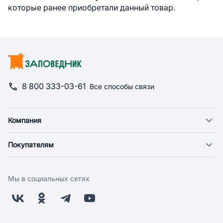
которые ранее приобретали данный товар.
8 800 333-03-61
Все способы связи
Компания
О компании
Покупателям
Новости
Доставка
Фонд "Счастье в дом"
Оплата
Поставщикам
Мы в социальных сетях
Возврат
Арендодателям
Бонусная программа
Заводчикам
Магазины
Контакты