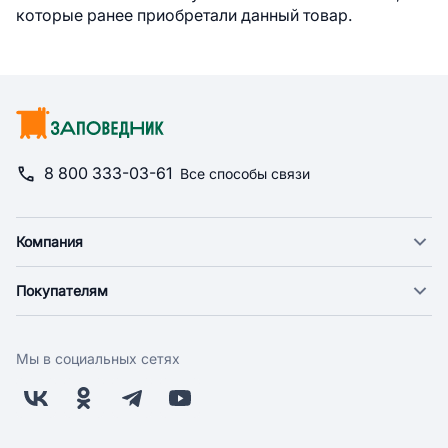
которые ранее приобретали данный товар.
8 800 333-03-61
Все способы связи
Компания
О компании
Покупателям
Новости
Доставка
Фонд "Счастье в дом"
Оплата
Поставщикам
Мы в социальных сетях
Возврат
Арендодателям
Бонусная программа
Заводчикам
Магазины
Контакты