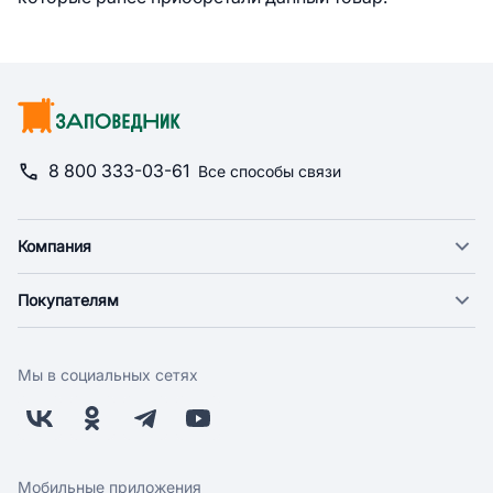
8 800 333-03-61
Все способы связи
Компания
О компании
Покупателям
Новости
Доставка
Фонд "Счастье в дом"
Оплата
Поставщикам
Мы в социальных сетях
Возврат
Арендодателям
Бонусная программа
Заводчикам
Магазины
Контакты
Скидки и акции
Обратная связь
Мобильные приложения