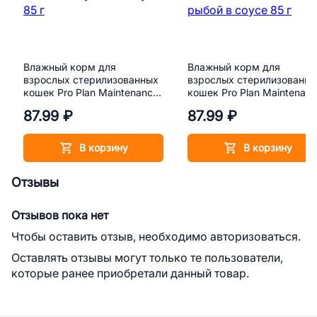
Влажный корм для
Влажный корм для
взрослых стерилизованных
взрослых стерилизованн
кошек Pro Plan Maintenance
кошек Pro Plan Maintenan
Sterilised с уткой в соусе 85
Sterilised с океанической
87.99 ₽
87.99 ₽
г
рыбой в соусе 85 г
В корзину
В корзину
Отзывы
Отзывов пока нет
Чтобы оставить отзыв, необходимо авторизоваться.
Оставлять отзывы могут только те пользователи,
которые ранее приобретали данный товар.