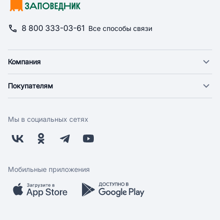
8 800 333-03-61
Все способы связи
Компания
О компании
Покупателям
Новости
Доставка
Фонд "Счастье в дом"
Оплата
Поставщикам
Мы в социальных сетях
Возврат
Арендодателям
Бонусная программа
Заводчикам
Магазины
Контакты
Скидки и акции
Обратная связь
Мобильные приложения
Бренды
Мобильное приложение
Вопрос-ответ