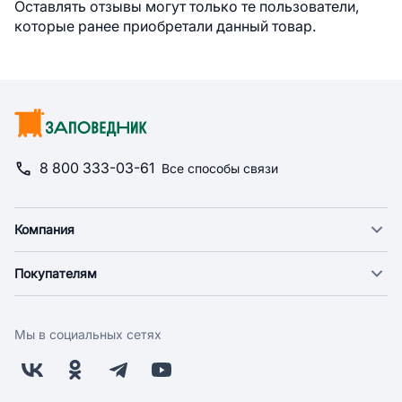
Оставлять отзывы могут только те пользователи,
которые ранее приобретали данный товар.
8 800 333-03-61
Все способы связи
Компания
О компании
Покупателям
Новости
Доставка
Фонд "Счастье в дом"
Оплата
Поставщикам
Мы в социальных сетях
Возврат
Арендодателям
Бонусная программа
Заводчикам
Магазины
Контакты