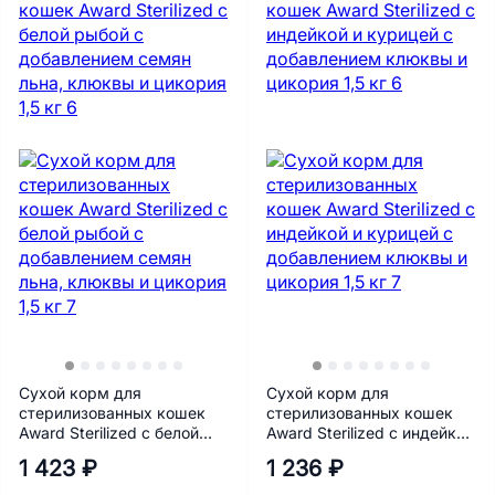
Сухой корм для
Сухой корм для
стерилизованных кошек
стерилизованных кошек
Award Sterilized с белой
Award Sterilized с индейкой
рыбой с добавлением
и курицей с добавлением
1 423 ₽
1 236 ₽
семян льна, клюквы и
клюквы и цикория 1,5 кг
цикория 1,5 кг