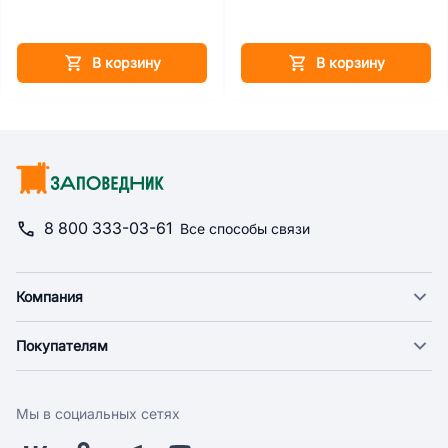
В корзину
В корзину
8 800 333-03-61
Все способы связи
Компания
О компании
Покупателям
Новости
Доставка
Фонд "Счастье в дом"
Оплата
Поставщикам
Мы в социальных сетях
Возврат
Арендодателям