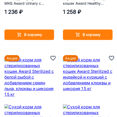
МКБ Award Urinary с
кошек Award Healthy
курицей с добавлением
growth с индейкой и
1 236 ₽
1 258 ₽
клюквы, цикория и
курицей с добавлением
рыбьего жира 1,5 кг
рыбьего жира и семян
льна 1,5 кг
В корзину
В корзину
Акция
Акция