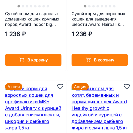
Сухой корм для взрослых
Сухой корм для взрослых
домашних кошек крупных
кошек для выведения
пород Award Indoor big
шерсти Award Hairball &
cats с говядиной и курицей
Indoor с уткой и индейкой с
1 236 ₽
1 236 ₽
с добавлением брокколи и
добавлением зеленой
юкки Шидигера 1,5 кг
чечевицы и Юкки
Шидигера 1,5 кг
В корзину
В корзину
Акция
Акция