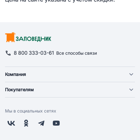
8 800 333-03-61
Все способы связи
Компания
О компании
Покупателям
Новости
Доставка
Фонд "Счастье в дом"
Оплата
Поставщикам
Мы в социальных сетях
Возврат
Арендодателям
Бонусная программа
Заводчикам
Магазины
Контакты