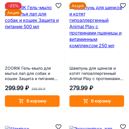
-25%
Акция
Акция
ZOORIK Гель-мыло для
Шампунь для щенков и
мытья лап для собак и
котят гипоаллергенный
кошек Защита и питание
Animal Play с протеинами
500 мл
пшеницы и витаминным
299.99 ₽
279.99 ₽
комплексом 250 мл
399.99 ₽
В корзину
В корзину