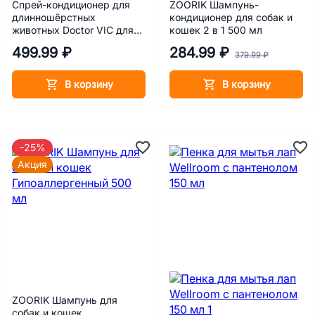
Спрей-кондиционер для
ZOORIK Шампунь-
длинношёрстных
кондиционер для собак и
животных Doctor VIC для
кошек 2 в 1 500 мл
лёгкого расчёсывания
499.99 ₽
284.99 ₽
200мл
379.99 ₽
В корзину
В корзину
-25%
Акция
ZOORIK Шампунь для
собак и кошек