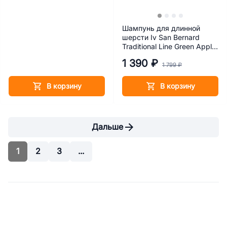
Шампунь для длинной
шерсти Iv San Bernard
Traditional Line Green Apple
500 мл
1 390 ₽
1 799 ₽
В корзину
В корзину
Дальше
1
2
3
...