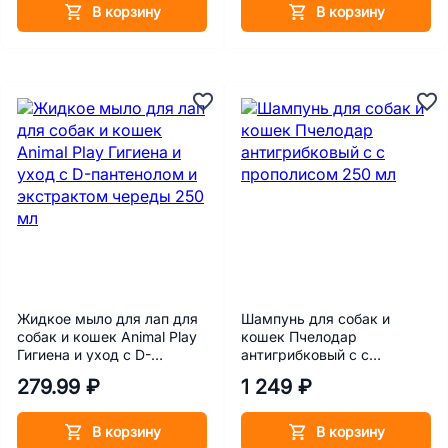
В корзину
В корзину
Жидкое мыло для лап для
Шампунь для собак и
собак и кошек Animal Play
кошек Пчелодар
Гигиена и уход с D-
антигрибковый с с
пантенолом и экстрактом
прополисом 250 мл
279.99 ₽
1 249 ₽
череды 250 мл
В корзину
В корзину