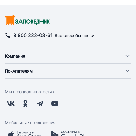
8 800 333-03-61
Все способы связи
Компания
О компании
Покупателям
Новости
Доставка
Фонд "Счастье в дом"
Оплата
Поставщикам
Мы в социальных сетях
Возврат
Арендодателям
Бонусная программа
Заводчикам
Магазины
Контакты
Скидки и акции
Обратная связь
Мобильные приложения
Бренды