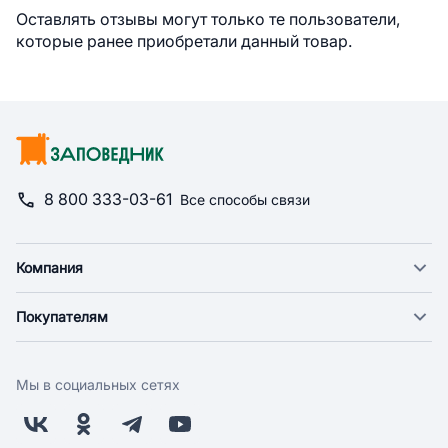
Оставлять отзывы могут только те пользователи,
которые ранее приобретали данный товар.
8 800 333-03-61
Все способы связи
Компания
О компании
Покупателям
Новости
Доставка
Фонд "Счастье в дом"
Оплата
Поставщикам
Мы в социальных сетях
Возврат
Арендодателям
Бонусная программа
Заводчикам