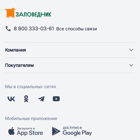
8 800 333-03-61
Все способы связи
Компания
О компании
Покупателям
Новости
Доставка
Фонд "Счастье в дом"
Оплата
Поставщикам
Мы в социальных сетях
Возврат
Арендодателям
Бонусная программа
Заводчикам
Магазины
Контакты
Скидки и акции
Обратная связь
Мобильные приложения
Бренды
Мобильное приложение