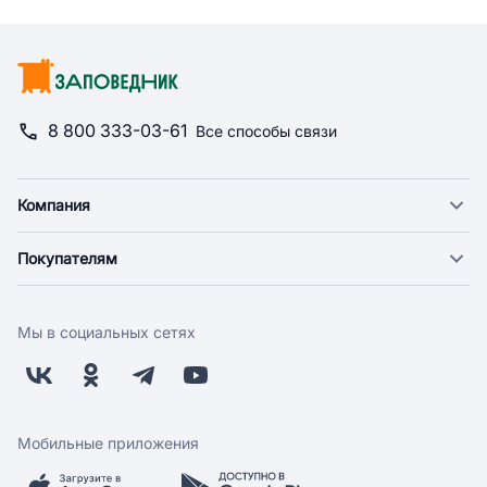
8 800 333-03-61
Все способы связи
Компания
О компании
Покупателям
Новости
Доставка
Фонд "Счастье в дом"
Оплата
Поставщикам
Мы в социальных сетях
Возврат
Арендодателям
Бонусная программа
Заводчикам
Магазины
Контакты
Скидки и акции
Обратная связь
Мобильные приложения
Бренды