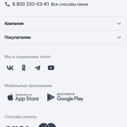
8 800 333-03-61
Все способы связи
Компания
О компании
Покупателям
Новости
Доставка
Фонд "Счастье в дом"
Оплата
Поставщикам
Мы в социальных сетях
Возврат
Арендодателям
Бонусная программа
Заводчикам
Магазины
Контакты
Скидки и акции
Обратная связь
Мобильные приложения
Бренды
Мобильное приложение
Вопрос-ответ
Способы оплаты