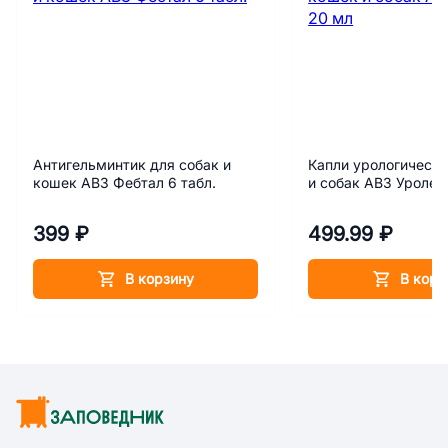
Антигельминтик для собак и
Капли урологически
кошек АВЗ Фебтал 6 табл.
и собак АВЗ Уролек
399 ₽
499.99 ₽
В корзину
В корз