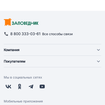
8 800 333-03-61
Все способы связи
Компания
О компании
Покупателям
Новости
Доставка
Фонд "Счастье в дом"
Оплата
Поставщикам
Мы в социальных сетях
Возврат
Арендодателям
Бонусная программа
Заводчикам
Магазины
Контакты
Скидки и акции
Обратная связь
Мобильные приложения