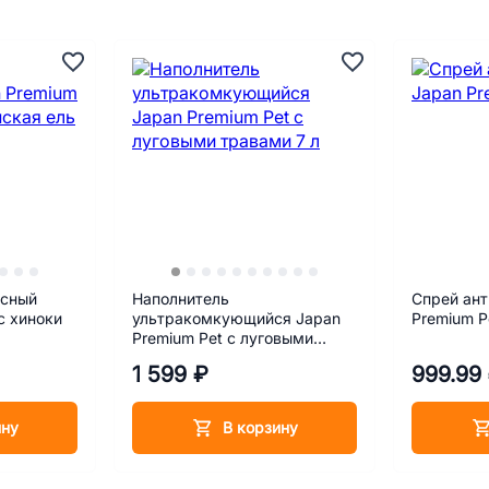
есный
Наполнитель
Спрей ант
с хиноки
ультракомкующийся Japan
Premium P
Premium Pet с луговыми
травами 7 л
1 599 ₽
999.99
ину
В корзину