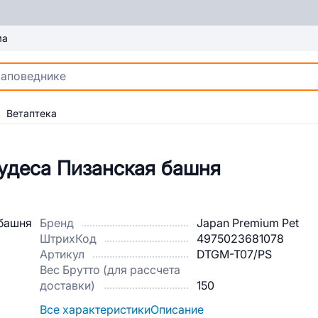
ма
Ветаптека
удеса Пизанская башня
Бренд
Japan Premium Pet
ШтрихКод
4975023681078
Артикул
DTGM-T07/PS
Вес Брутто (для рассчета
доставки)
150
Все характеристики
Описание