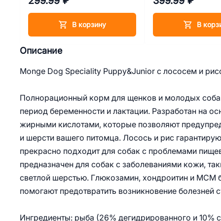
299.99 ₽
399.99 ₽
В корзину
В корз
Описание
Monge Dog Speciality Puppy&Junior с лососем и рисо
Полнорационный корм для щенков и молодых собак в
период беременности и лактации. Разработан на ос
жирными кислотами, которые позволяют предупред
и шерсти вашего питомца. Лосось и рис гарантирую
прекрасно подходит для собак с проблемами пище
предназначен для собак с заболеваниями кожи, таки
светлой шерстью. Глюкозамин, хондроитин и МСМ б
помогают предотвратить возникновение болезней с
Ингредиенты: рыба (26% дегидрированного и 10% св