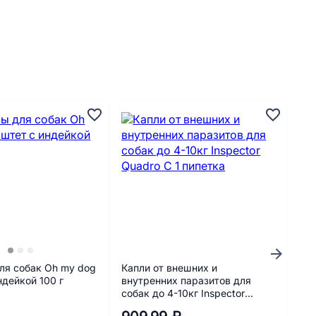
А
ля собак Oh my dog
Капли от внешних и
Ла
ндейкой 100 г
внутренних паразитов для
др
собак до 4-10кг Inspector
гов
Quadro C 1 пипетка