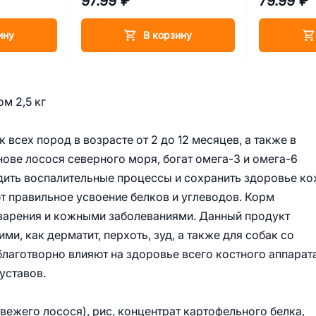
97.99 ₽
79.99 ₽
ину
В корзину
м 2,5 кг
сех пород в возрасте от 2 до 12 месяцев, а также в
нове лосося северного моря, богат омега-3 и омега-6
ить воспалительные процессы и сохранить здоровье к
т правильное усвоение белков и углеводов. Корм
варения и кожными заболеваниями. Данный продукт
ми, как дерматит, перхоть, зуд, а также для собак со
лаготворно влияют на здоровье всего костного аппарата
уставов.
ежего лосося), рис, концентрат картофельного белка,