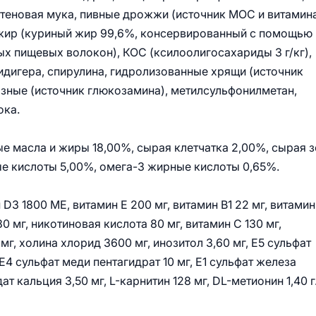
лютеновая мука, пивные дрожжи (источник МОС и витамин
 жир (куриный жир 99,6%, консервированный с помощью
ых пищевых волокон), КОС (ксилоолигосахариды 3 г/кг),
дигера, спирулина, гидролизованные хрящи (источник
зные (источник глюкозамина), метилсульфонилметан,
ока.
е масла и жиры 18,00%, сырая клетчатка 2,00%, сырая 
ые кислоты 5,00%, омега-3 жирные кислоты 0,65%.
D3 1800 МЕ, витамин Е 200 мг, витамин В1 22 мг, витамин
30 мг, никотиновая кислота 80 мг, витамин С 130 мг,
мг, холина хлорид 3600 мг, инозитол 3,60 мг, Е5 сульфат
Е4 сульфат меди пентагидрат 10 мг, Е1 сульфат железа
ат кальция 3,50 мг, L-карнитин 128 мг, DL-метионин 1,40 г