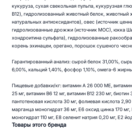
кукуруза, сухая свекольная пульпа, кукурузная г
B12), гидролизованный животный белок, животный
натуральных антиоксидантов), овес (источник ценн
гидролизованные дрожжи (источник МОС), юкка Ши
хондроитина сульфата), гидролизованные ракообра
корень эхинацеи, орегано, порошок сушеного чесн
Гарантированный анализ: сырой белок 31,00%, сыры
6,00%, кальций 1,40%, фосфор 1,10%, омега-6 жирн
Пищевые добавки/кг: витамин А 26 000 МЕ, витамин 
25 мг, витамин В6 12 мг, витамин В12 230 мг, биотин 
пантотеновая кислота 30 мг, фолиевая кислота 2,90 
марганца моногидрат 36 мг, Е6 оксид цинка 170 мг, 
моногидрат 110 мг, Е8 селенит натрия 0,20 мг, Е2 йод
Товары этого бренда