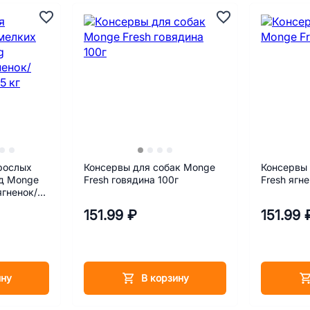
рослых
Консервы для собак Monge
Консервы
од Monge
Fresh говядина 100г
Fresh ягне
ягненок/
кг
151.99 ₽
151.99 
ину
В корзину