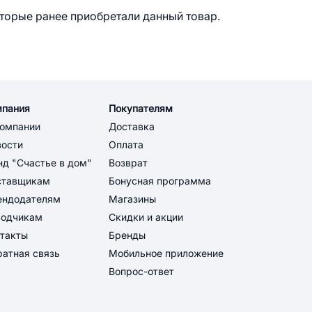
оторые ранее приобретали данный товар.
мпания
Покупателям
компании
Доставка
вости
Оплата
д "Счастье в дом"
Возврат
ставщикам
Бонусная программа
ендодателям
Магазины
водчикам
Скидки и акции
такты
Бренды
атная связь
Мобильное приложение
Вопрос-ответ