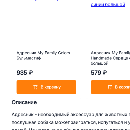
Адресник My Family Colors
Адресник My Family
Бульмастиф
Handmade Сердце 
большой
935 ₽
579 ₽
В корзину
В корз
Описание
Адресник - необходимый аксессуар для животных в
послушная собака может заиграться, испугаться и