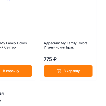
My Family Colors
Адресник My Family Colors
ий Сеттер
Итальянский Брак
775 ₽
В корзину
В корзину
ая
у