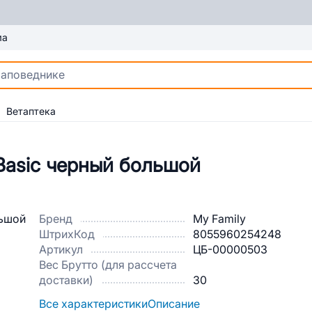
ма
Ветаптека
Basic черный большой
Бренд
My Family
ШтрихКод
8055960254248
Артикул
ЦБ-00000503
Вес Брутто (для рассчета
доставки)
30
Все характеристики
Описание