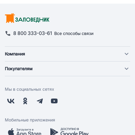
8 800 333-03-61
Все способы связи
Компания
О компании
Покупателям
Новости
Доставка
Фонд "Счастье в дом"
Оплата
Поставщикам
Мы в социальных сетях
Возврат
Арендодателям
Бонусная программа
Заводчикам
Магазины
Контакты
Скидки и акции
Обратная связь
Мобильные приложения
Бренды
Мобильное приложение