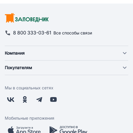
8 800 333-03-61
Все способы связи
Компания
О компании
Покупателям
Новости
Доставка
Фонд "Счастье в дом"
Оплата
Поставщикам
Мы в социальных сетях
Возврат
Арендодателям
Бонусная программа
Заводчикам
Магазины
Контакты
Скидки и акции
Обратная связь
Мобильные приложения
Бренды
Мобильное приложение