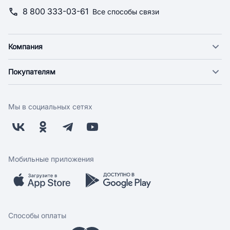
8 800 333-03-61
Все способы связи
Компания
О компании
Покупателям
Новости
Доставка
Фонд "Счастье в дом"
Оплата
Поставщикам
Мы в социальных сетях
Возврат
Арендодателям
Бонусная программа
Заводчикам
Магазины
Контакты
Скидки и акции
Обратная связь
Мобильные приложения
Бренды
Мобильное приложение
Вопрос-ответ
Способы оплаты