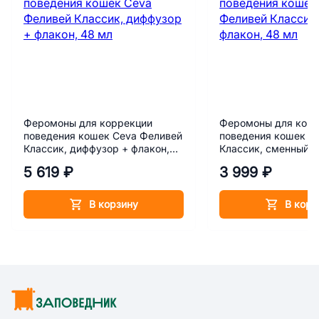
Феромоны для коррекции
Феромоны для кор
поведения кошек Ceva Феливей
поведения кошек C
Классик, диффузор + флакон,
Классик, сменный ф
48 мл
мл
5 619 ₽
3 999 ₽
В корзину
В корз