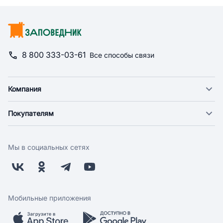
8 800 333-03-61
Все способы связи
Компания
О компании
Покупателям
Новости
Доставка
Фонд "Счастье в дом"
Оплата
Поставщикам
Мы в социальных сетях
Возврат
Арендодателям
Бонусная программа
Заводчикам
Магазины
Контакты
Скидки и акции
Обратная связь
Мобильные приложения
Бренды
Мобильное приложение