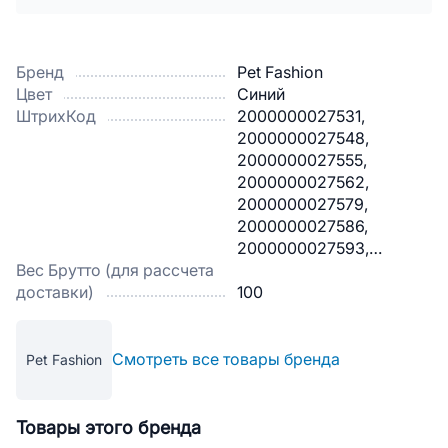
Бренд
Pet Fashion
Цвет
Синий
ШтрихКод
2000000027531,
2000000027548,
2000000027555,
2000000027562,
2000000027579,
2000000027586,
2000000027593,
Вес Брутто (для рассчета
2000000027609,
доставки)
2000000027623,
100
2000000027630,
2000000027647,
2000000027654,
Смотреть все товары бренда
Pet Fashion
2000000027661,
2000000027678,
2000000027685,
Товары этого бренда
2000000027692,