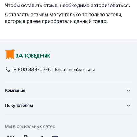
Чтобы оставить отзыв, необходимо авторизоваться.
Оставлять отзывы могут только те пользователи,
которые ранее приобретали данный товар.
8 800 333-03-61
Все способы связи
Компания
О компании
Покупателям
Новости
Доставка
Фонд "Счастье в дом"
Оплата
Поставщикам
Мы в социальных сетях
Возврат
Арендодателям