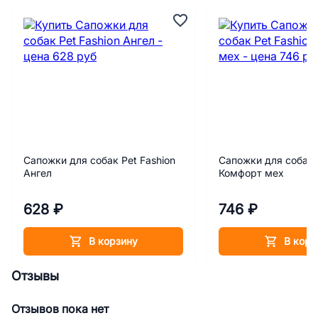
2000000027708,
2000000027715,
2000000027722,
2000949723501
Сапожки для собак Pet Fashion
Сапожки для собак 
Ангел
Комфорт мех
628 ₽
746 ₽
В корзину
В корз
Отзывы
Отзывов пока нет