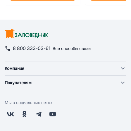
8 800 333-03-61
Все способы связи
Компания
О компании
Покупателям
Новости
Доставка
Фонд "Счастье в дом"
Оплата
Поставщикам
Мы в социальных сетях
Возврат
Арендодателям
Бонусная программа
Заводчикам
Магазины
Контакты
Скидки и акции