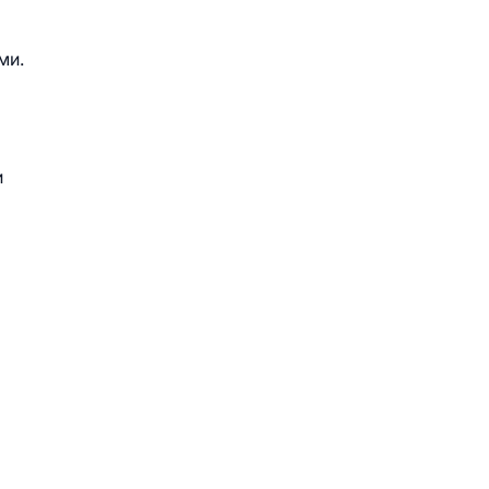
ми.
и