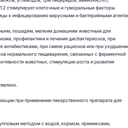
белков, углеводов, триглицеридов, аминокислот,
 1.2 стимулирует клеточные и гуморальные факторы
тицы к инфицированию вирусными и бактерийными агента
виньям, лошадям, мелким домашним животным для
изма, профилактики и лечения дисбактериозов, при
я антибиотиками, при смене рационов или при ухудшени
сов нормального пищеварения, связанных с ферментной
уктивности животных, стимуляции роста и развития
ыявлено.
еакции при применении лекарственного препарата для
рупповым методом с водой, кормом, премиксами,