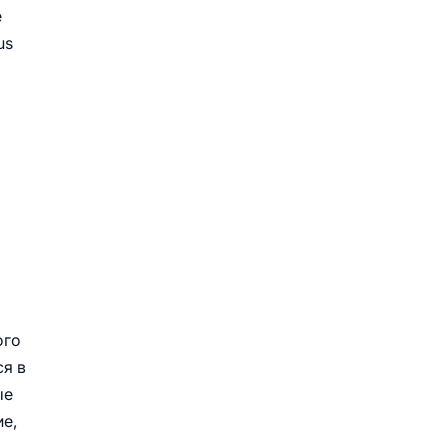
е
us
ого
ся в
ые
е,