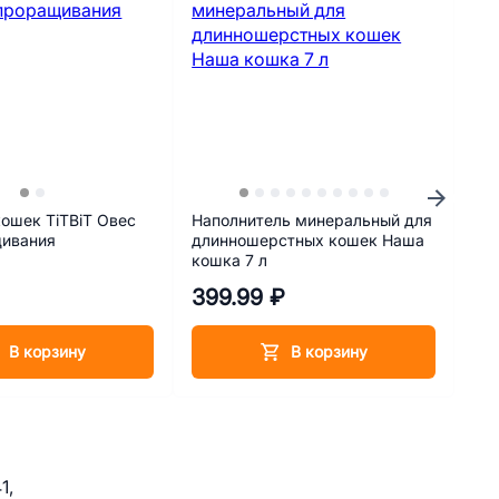
кошек TiTBiT Овес
Наполнитель минеральный для
Ла
щивания
длинношерстных кошек Наша
Лак
кошка 7 л
кро
₽
399.99 ₽
52
В корзину
В корзину
1,