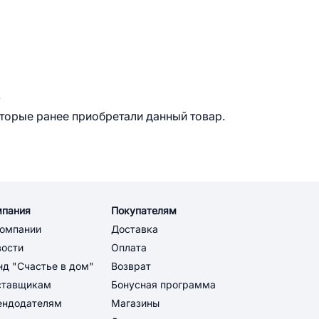
.
оторые ранее приобретали данный товар.
мпания
Покупателям
компании
Доставка
вости
Оплата
д "Счастье в дом"
Возврат
ставщикам
Бонусная программа
ендодателям
Магазины