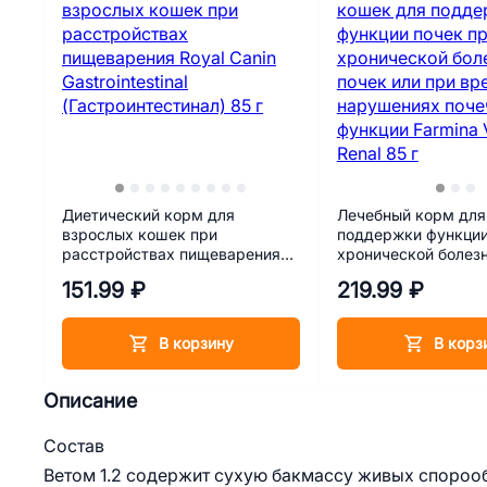
Диетический корм для
Лечебный корм для
взрослых кошек при
поддержки функции
расстройствах пищеварения
хронической болез
Royal Canin Gastrointestinal
или при временных
151.99 ₽
219.99 ₽
(Гастроинтестинал) 85 г
нарушениях почечн
В корзину
В корз
Описание
Состав
Ветом 1.2 содержит сухую бакмассу живых спорообр