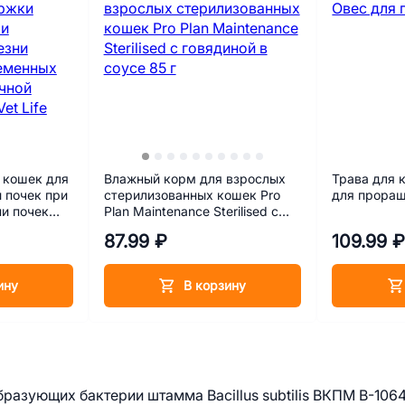
 кошек для
Влажный корм для взрослых
Трава для 
 почек при
стерилизованных кошек Pro
для прора
ни почек
Plan Maintenance Sterilised с
говядиной в соусе 85 г
87.99 ₽
109.99 
ой функции
Farmina Vet Life Renal 85 г
ину
В корзину
азующих бактерии штамма Bacillus subtilis ВКПМ В-1064