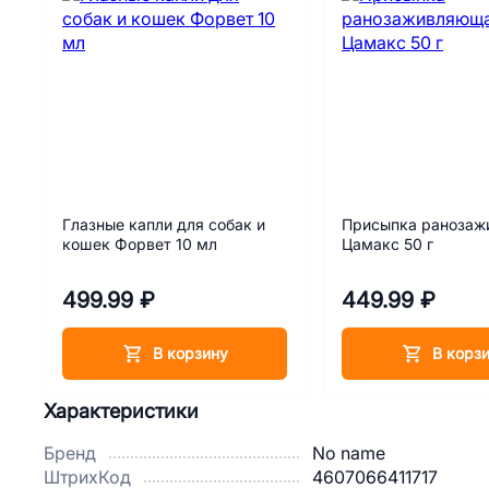
Глазные капли для собак и
Присыпка раноза
кошек Форвет 10 мл
Цамакс 50 г
499.99 ₽
449.99 ₽
В корзину
В корз
Характеристики
Бренд
No name
ШтрихКод
4607066411717