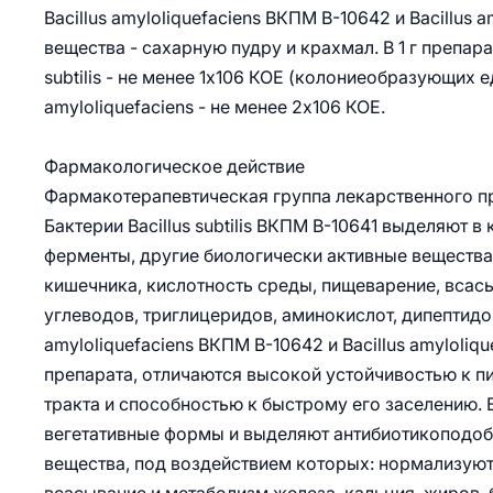
Bacillus amyloliquefaciens ВКПМ В-10642 и Bacillus
вещества - сахарную пудру и крахмал. В 1 г препар
subtilis - не менее 1x106 КОЕ (колониеобразующих 
amyloliquefaciens - не менее 2x106 КОЕ.
Фармакологическое действие
Фармакотерапевтическая группа лекарственного пр
Бактерии Bacillus subtilis ВКПМ В-10641 выделяют
ферменты, другие биологически активные вещества
кишечника, кислотность среды, пищеварение, всасы
углеводов, триглицеридов, аминокислот, дипептидов
amyloliquefaciens ВКПМ В-10642 и Bacillus amyloli
препарата, отличаются высокой устойчивостью к 
тракта и способностью к быстрому его заселению.
вегетативные формы и выделяют антибиотикоподоб
вещества, под воздействием которых: нормализуют