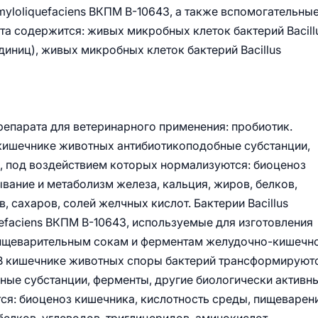
 amyloliquefaciens ВКПМ В-10643, а также вспомогательны
ата содержится: живых микробных клеток бактерий Bacill
единиц), живых микробных клеток бактерий Bacillus
епарата для ветеринарного применения: пробиотик.
 в кишечнике животных антибиотикоподобные субстанции,
, под воздействием которых нормализуются: биоценоз
вание и метаболизм железа, кальция, жиров, белков,
, сахаров, солей желчных кислот. Бактерии Bacillus
quefaciens ВКПМ В-10643, используемые для изготовления
пищеварительным сокам и ферментам желудочно-кишечн
 В кишечнике животных споры бактерий трансформируют
ные субстанции, ферменты, другие биологически активн
ся: биоценоз кишечника, кислотность среды, пищеварени