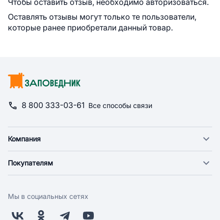
Чтобы оставить отзыв, необходимо авторизоваться.
Оставлять отзывы могут только те пользователи,
которые ранее приобретали данный товар.
8 800 333-03-61
Все способы связи
Компания
О компании
Покупателям
Новости
Доставка
Фонд "Счастье в дом"
Оплата
Поставщикам
Мы в социальных сетях
Возврат
Арендодателям
Бонусная программа
Заводчикам