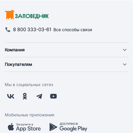
8 800 333-03-61
Все способы связи
Компания
О компании
Покупателям
Новости
Доставка
Фонд "Счастье в дом"
Оплата
Поставщикам
Мы в социальных сетях
Возврат
Арендодателям
Бонусная программа
Заводчикам
Магазины
Контакты
Скидки и акции
Обратная связь
Мобильные приложения
Бренды
Мобильное приложение