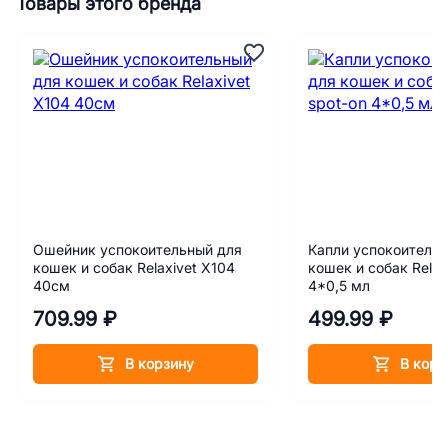
Товары этого бренда
Ошейник успокоительный для
Капли успокоитель
кошек и собак Relaxivet X104
кошек и собак Relax
40см
4*0,5 мл
709.99 ₽
499.99 ₽
В корзину
В корз