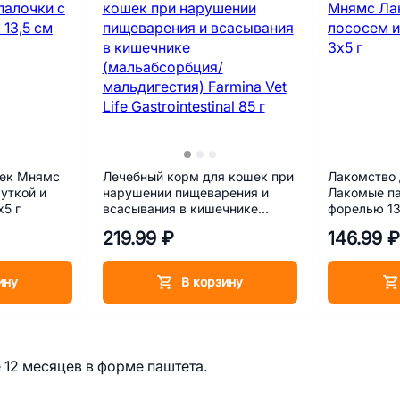
шек Мнямс
Лечебный корм для кошек при
Лакомство
уткой и
нарушении пищеварения и
Лакомые па
х5 г
всасывания в кишечнике
форелью 13
(мальабсорбция/
219.99 ₽
146.99 
мальдигестия) Farmina Vet Life
Gastrointestinal 85 г
ину
В корзину
12 месяцев в форме паштета.