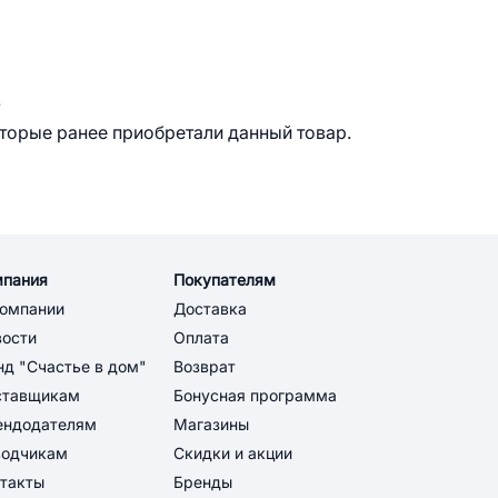
.
оторые ранее приобретали данный товар.
мпания
Покупателям
компании
Доставка
вости
Оплата
д "Счастье в дом"
Возврат
ставщикам
Бонусная программа
ендодателям
Магазины
водчикам
Скидки и акции
такты
Бренды