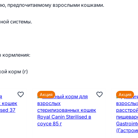
лю, предпочитаемому взрослыми кошками.
ной системы.
ы кормления:
хой корм (г)
Акция
Акция