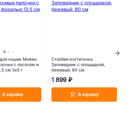
 для кошек Мнямс
Столбик-когтеточка
Пр
лочки с лососем и
Заповедник с площадкой,
ле
,5 см 3х5 г
бежевый, 80 см
мл 
₽
1 899 ₽
41
В корзину
В корзину