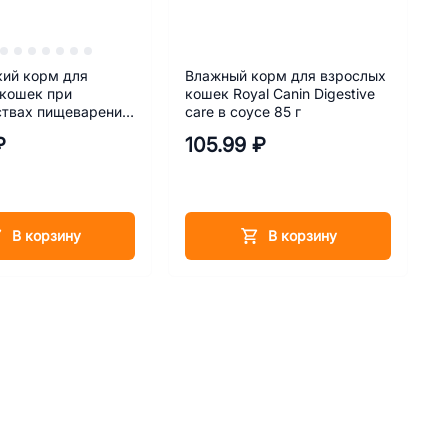
кий корм для
Влажный корм для взрослых
 кошек при
кошек Royal Canin Digestive
ствах пищеварения
care в соусе 85 г
n Gastrointestinal
₽
105.99 ₽
тестинал) 85 г
В корзину
В корзину