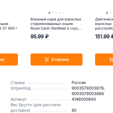
Влажный корм для взрослых
Диетичес
кошек
стерилизованных кошек
взрослых
ed 37 400 г
Royal Canin Sterilised в соусе
расстрой
85 г
Royal Cani
95.99 ₽
151.99 
(Гастроин
ину
В корзину
Страна
Россия
ШтрихКод
9003579003879,
9003579003886
Артикул
41460008A0
Вес Брутто (для рассчета
доставки)
85