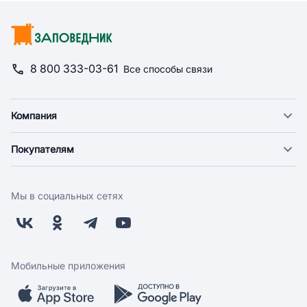
8 800 333-03-61
Все способы связи
Компания
О компании
Покупателям
Новости
Доставка
Фонд "Счастье в дом"
Оплата
Поставщикам
Мы в социальных сетях
Возврат
Арендодателям
Бонусная программа
Заводчикам
Магазины
Контакты
Скидки и акции
Обратная связь
Мобильные приложения
Бренды
Мобильное приложение