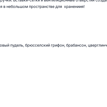
ручки. Вставки-сетки и вентиляционные отверстия созд
я в небольшом пространстве для хранениия!
овый пудель, брюсселский грифон, брабансон, цверглинч