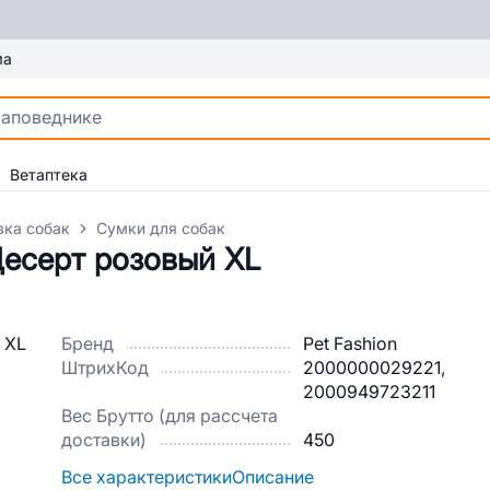
ма
Ветаптека
вка собак
Сумки для собак
Десерт розовый ХL
Бренд
Pet Fashion
ШтрихКод
2000000029221,
2000949723211
Вес Брутто (для рассчета
доставки)
450
Все характеристики
Описание