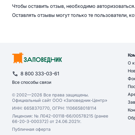
Чтобы оставить отзыв, необходимо авторизоваться
Оставлять отзывы могут только те пользователи, к
Ко
О 
Но
8 800 333-03-61
Фон
Все способы связи
По
Ар
© 2002—2026 Все права защищены.
Официальный сайт ООО «Заповедник-Центр»
За
ИНН: 6658370770, ОГРН: 1106658018114
Кон
Лицензия: № Л042-00118-66/00578215 (ранее
Обр
66-20-3-000372) от 24.06.2021г.
Публичная оферта