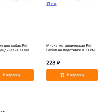
н для собак Pet
Миска металлическая Pet
кандинавия вязка
Fahion на подставке d 13 см
228 ₽
В корзину
В корзину