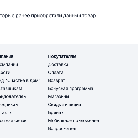
.
оторые ранее приобретали данный товар.
мпания
Покупателям
компании
Доставка
вости
Оплата
д "Счастье в дом"
Возврат
ставщикам
Бонусная программа
ендодателям
Магазины
водчикам
Скидки и акции
такты
Бренды
атная связь
Мобильное приложение
Вопрос-ответ