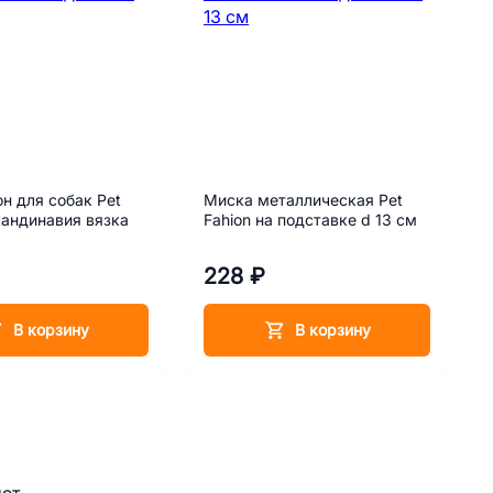
н для собак Pet
Миска металлическая Pet
кандинавия вязка
Fahion на подставке d 13 см
228 ₽
В корзину
В корзину