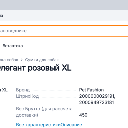
ма
Ветаптека
вка собак
Сумки для собак
Элегант розовый ХL
Бренд
Pet Fashion
ШтрихКод
2000000029191,
2000949723181
Вес Брутто (для рассчета
доставки)
450
Все характеристики
Описание