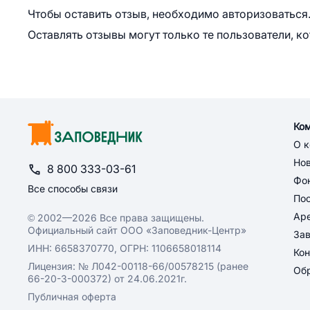
Чтобы оставить отзыв, необходимо авторизоваться
Оставлять отзывы могут только те пользователи, к
Ко
О 
Но
8 800 333-03-61
Фон
Все способы связи
По
Ар
© 2002—2026 Все права защищены.
Официальный сайт ООО «Заповедник-Центр»
За
ИНН: 6658370770, ОГРН: 1106658018114
Кон
Лицензия: № Л042-00118-66/00578215 (ранее
Обр
66-20-3-000372) от 24.06.2021г.
Публичная оферта