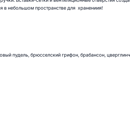
ручки. Вставки-сетки и вентиляционные отверстия созд
я в небольшом пространстве для хранениия!
овый пудель, брюсселский грифон, брабансон, цверглинч