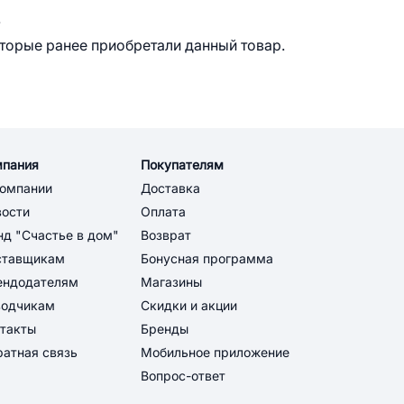
.
оторые ранее приобретали данный товар.
мпания
Покупателям
компании
Доставка
вости
Оплата
д "Счастье в дом"
Возврат
ставщикам
Бонусная программа
ендодателям
Магазины
водчикам
Скидки и акции
такты
Бренды
атная связь
Мобильное приложение
Вопрос-ответ