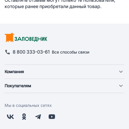
Оставлять отзывы могут только те пользователи,
которые ранее приобретали данный товар.
8 800 333-03-61
Все способы связи
Компания
О компании
Покупателям
Новости
Доставка
Фонд "Счастье в дом"
Оплата
Поставщикам
Мы в социальных сетях
Возврат
Арендодателям
Бонусная программа
Заводчикам
Магазины
Контакты