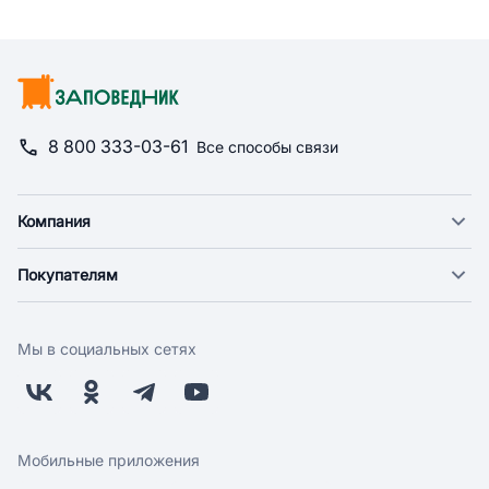
8 800 333-03-61
Все способы связи
Компания
О компании
Покупателям
Новости
Доставка
Фонд "Счастье в дом"
Оплата
Поставщикам
Мы в социальных сетях
Возврат
Арендодателям
Бонусная программа
Заводчикам
Магазины
Контакты
Скидки и акции
Обратная связь
Мобильные приложения
Бренды