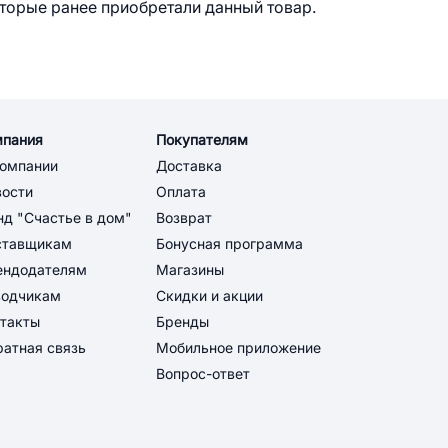
оторые ранее приобретали данный товар.
мпания
Покупателям
компании
Доставка
вости
Оплата
д "Счастье в дом"
Возврат
ставщикам
Бонусная программа
ендодателям
Магазины
водчикам
Скидки и акции
такты
Бренды
атная связь
Мобильное приложение
Вопрос-ответ