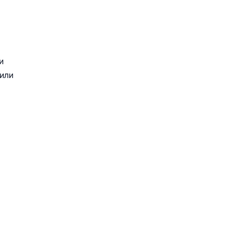
и
 или