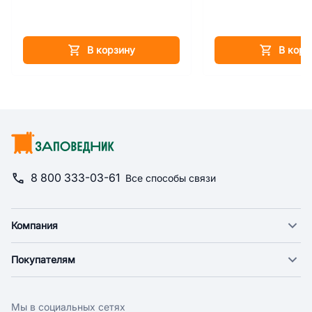
В корзину
В корз
8 800 333-03-61
Все способы связи
Компания
О компании
Покупателям
Новости
Доставка
Фонд "Счастье в дом"
Оплата
Поставщикам
Мы в социальных сетях